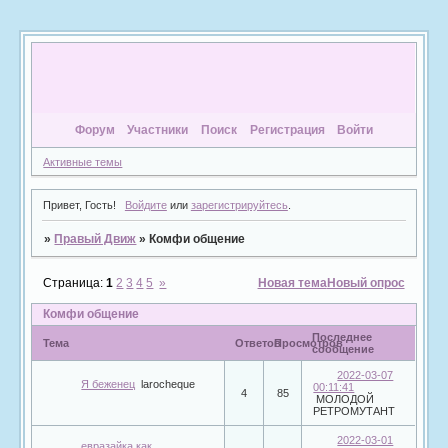
Форум
Участники
Поиск
Регистрация
Войти
Активные темы
Привет, Гость!
Войдите
или
зарегистрируйтесь
.
»
Правый Движ
»
Комфи общение
Страница:
1
2
3
4
5
»
Новая тема
Новый опрос
Комфи общение
Последнее
Тема
Ответов
Просмотров
сообщение
2022-03-07
Я беженец
larocheque
00:11:41
4
85
МОЛОДОЙ
РЕТРОМУТАНТ
2022-03-01
евразайка как