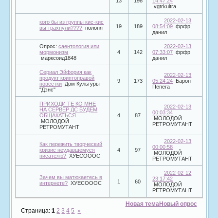
13
198
14:47:24
vgtrkultra
2022-02-13
кого бы из группы кис-кис
19
189
08:54:09
фрфр
вы трахнули????
полоня
данил
Опрос:
саентология или
2022-02-13
мормонизм
4
142
07:33:07
фрфр
марксоид1848
данил
Сериал Эйфория как
2022-02-13
продукт криптоправой
9
173
05:24:24
Барон
повестки
Дом Культуры
Пепега
"Дэнс"
ПРИХОДИ ТЕ КО МНЕ
2022-02-13
НА СЕРВЕР ДС БУДЕМ
00:03:34
ОБЩАКАТЬСЯ
4
87
МОЛОДОЙ
МОЛОДОЙ
РЕТРОМУТАНТ
РЕТРОМУТАНТ
2022-02-13
Как пережить творческий
00:00:58
кризис неудавшемуся
4
97
МОЛОДОЙ
писателю?
ХУЕСОООС
РЕТРОМУТАНТ
2022-02-12
Зачем вы матюкаетесь в
23:17:42
1
60
интернете?
ХУЕСОООС
МОЛОДОЙ
РЕТРОМУТАНТ
Новая тема
Новый опрос
Страница:
1
2
3
4
5
»