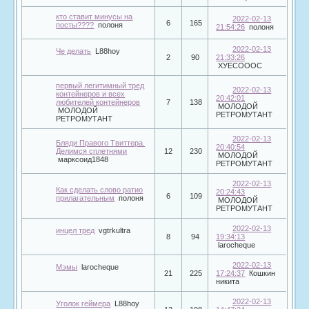
кто ставит минусы на
2022-02-13
6
165
посты????
полоня
21:54:26
полоня
2022-02-13
Че делать
L88hoy
2
90
21:33:26
ХУЕСОООС
первый легитимный тред
2022-02-13
контейнеров и всех
20:42:01
любителей контейнеров
7
138
МОЛОДОЙ
МОЛОДОЙ
РЕТРОМУТАНТ
РЕТРОМУТАНТ
2022-02-13
Бляди Правого Твиттера.
20:40:54
Делимся сплетнями
12
230
МОЛОДОЙ
марксоид1848
РЕТРОМУТАНТ
2022-02-13
Как сделать слово ратио
20:24:43
6
109
прилагательным
полоня
МОЛОДОЙ
РЕТРОМУТАНТ
2022-02-13
инцел тред
vgtrkultra
8
94
19:34:13
larocheque
2022-02-13
Мэмы
larocheque
21
225
17:24:37
Кошкин
никита
2022-02-13
Уголок геймера
L88hoy