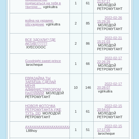
21:57:17
подписаться на тебя в
1
61
МОЛОДОЙ
твитере....
vgtrkultra
РЕТРОМУТАНТ
2022-02-26
война на украине.
15:29:26
2
85
обсуждение
vgtrkultra
МОЛОДОЙ
РЕТРОМУТАНТ
2022-02-21
ВСЕ ЗДОХЛИ? ГДЕ
15:21:03
АКТИВ??????
2
86
МОЛОДОЙ
ХУЕСОООС
РЕТРОМУТАНТ
2022-02-17
Goodnight sweet prince
22:26:29
1
66
larocheque
МОЛОДОЙ
РЕТРОМУТАНТ
ЕВРАЗАЙКА ТЫ
ЗАЕБЁШЬ СДЕЛАЙ
2022-02-17
МЕНЯ
10
146
20:28:07
АДМИНИСТРАТОРОМ
vgtrkultra
НАХУЙЙЙЙ
МОЛОДОЙ
РЕТРОМУТАНТ
НОВОЯ ФОТОЧКА
2022-02-15
РЕТРОМУТАНТА УЖЕ
20:54:07
1
61
ТУТЬ :DD
МОЛОДОЙ
МОЛОДОЙ
РЕТРОМУТАНТ
РЕТРОМУТАНТ
2022-02-15
АХАХАХАХАХАХАХАХАХАХАХАХАХАХА
1
51
17:17:05
L88hoy
larocheque