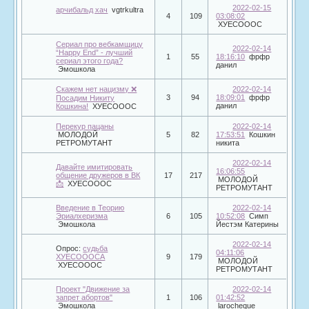
2022-02-15
арчибальд хач
vgtrkultra
4
109
03:08:02
ХУЕСОООС
Сериал про вебкамщицу
2022-02-14
“Happy End” - лучший
1
55
18:16:10
фрфр
сериал этого года?
данил
Эмошкола
Скажем нет нацизму ❌
2022-02-14
3
94
18:09:01
фрфр
Посадим Никиту
данил
Кошкина!
ХУЕСОООС
Перекур пацаны
2022-02-14
МОЛОДОЙ
5
82
17:53:51
Кошкин
РЕТРОМУТАНТ
никита
2022-02-14
Давайте имитировать
16:06:55
общение дружеров в ВК
17
217
МОЛОДОЙ
📩
ХУЕСОООС
РЕТРОМУТАНТ
Введение в Теорию
2022-02-14
Эриалхеризма
6
105
10:52:08
Симп
Эмошкола
Йестэм Катерины
2022-02-14
Опрос:
судьба
04:11:06
ХУЕСОООСА
9
179
МОЛОДОЙ
ХУЕСОООС
РЕТРОМУТАНТ
Проект "Движение за
2022-02-14
запрет абортов"
1
106
01:42:52
Эмошкола
larocheque